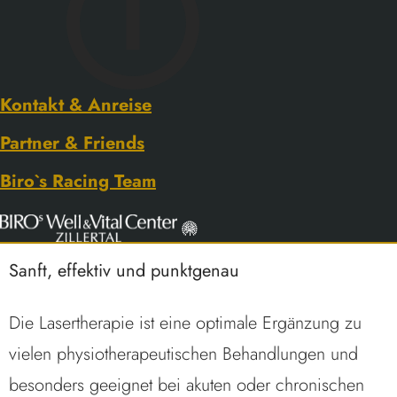
Typische Anwendungsbereiche:
Verspannungen der Muskulatur
Gelenk- und Rückenschmerzen
Kontakt & Anreise
Tennis- oder Golfellenbogen
Partner & Friends
Sehnenscheidenentzündungen,
Biro`s Racing Team
Muskelzerrungen und -risse
Postoperative Schmerzen und Reizzustände
Sanft, effektiv und punktgenau
Die Lasertherapie ist eine optimale Ergänzung zu
vielen physiotherapeutischen Behandlungen und
besonders geeignet bei akuten oder chronischen