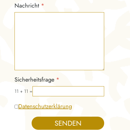
Nachricht
*
Sicherheitsfrage
*
11 + 11 =
Nutzungsbedingungen
*
Datenschutzerklärung
SENDEN